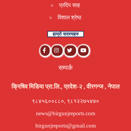
प्रदिप साह
विशाल श्रेष्ठ
हाम्रो सदस्यहरु
सम्पर्क
क्रिषिव मिडिया प्रा.लि., प्रदेश-२ , वीरगन्ज , नेपाल
९८४५६००८८०, ९८१२२७५४७०
news@birgunjreports.com
birgunjreports@gmail.com