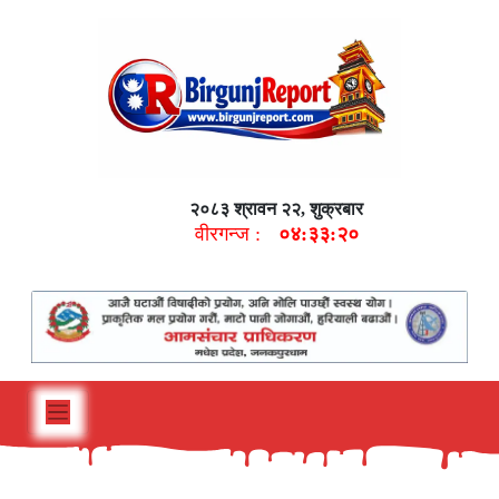
२०८३ श्रावन २२, शुक्रबार
वीरगन्ज :
०४:३३:२१