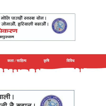
कला / साहित्य
कृषि
विविध