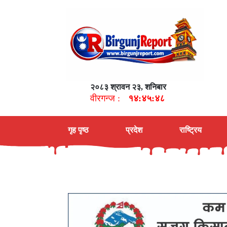
२०८३ श्रावन २३, शनिबार
वीरगन्ज :
१४:४५:४९
गृह पृष्ठ
प्रदेश
राष्ट्रिय