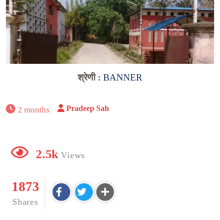
श्रेणी :
BANNER
Pradeep Sah
2 months
2.5k
Views
1873
Shares