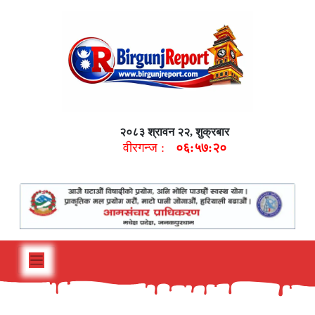
२०८३ श्रावन २२, शुक्रबार
वीरगन्ज :
०६:५७:२१