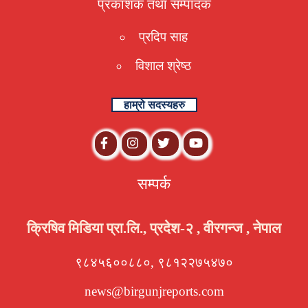
प्रकाशक तथा संम्पादक
प्रदिप साह
विशाल श्रेष्ठ
हाम्रो सदस्यहरु
सम्पर्क
क्रिषिव मिडिया प्रा.लि., प्रदेश-२ , वीरगन्ज , नेपाल
९८४५६००८८०, ९८१२२७५४७०
news@birgunjreports.com