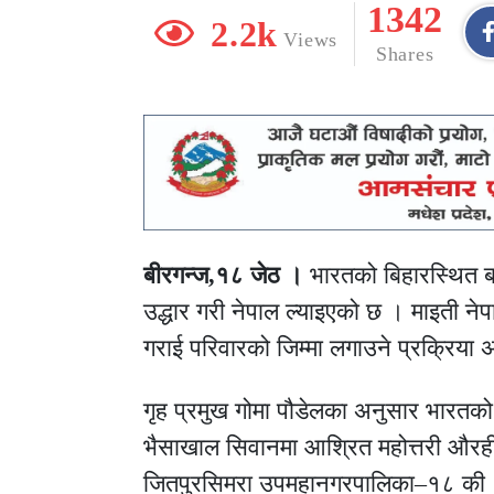
1342
2.2k
Views
Shares
बीरगन्ज,१८ जेठ ।
भारतको बिहारस्थित बा
उद्धार गरी नेपाल ल्याइएको छ । माइती ने
गराई परिवारको जिम्मा लगाउने प्रक्रिय
गृह प्रमुख गोमा पौडेलका अनुसार भारतको 
भैसाखाल सिवानमा आश्रित महोत्तरी औरही
जितपुरसिमरा उपमहानगरपालिका–१८ की १६