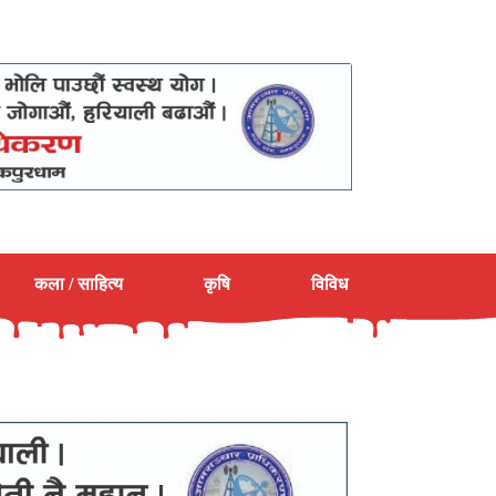
कला / साहित्य
कृषि
विविध