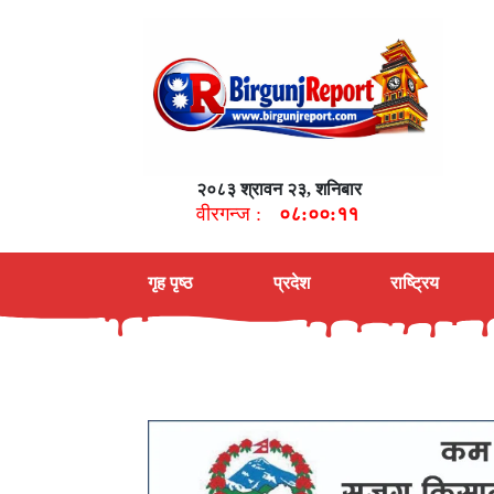
२०८३ श्रावन २३, शनिबार
वीरगन्ज :
०८:००:१२
गृह पृष्ठ
प्रदेश
राष्ट्रिय