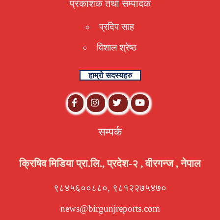
प्रकाशक तथा संम्पादक
प्रदिप साह
विशाल श्रेष्ठ
हाम्रो सदस्यहरु
सम्पर्क
क्रिषिव मिडिया प्रा.लि., प्रदेश-२ , वीरगन्ज , नेपाल
९८४५६००८८०, ९८१२२७५४७०
news@birgunjreports.com