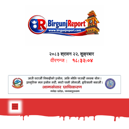
२०८३ श्रावन २२, शुक्रबार
वीरगन्ज :
१८:३२:०५