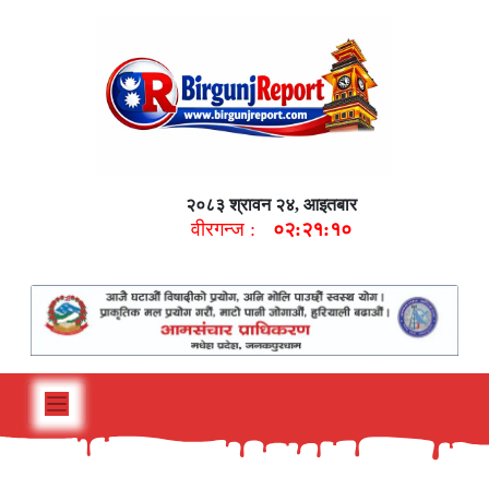
२०८३ श्रावन २४, आइतबार
वीरगन्ज :
०२:२१:११