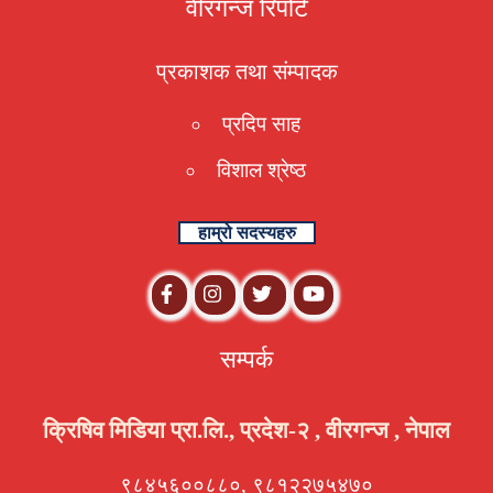
वीरगन्ज रिपोर्ट
प्रकाशक तथा संम्पादक
प्रदिप साह
विशाल श्रेष्ठ
हाम्रो सदस्यहरु
सम्पर्क
क्रिषिव मिडिया प्रा.लि., प्रदेश-२ , वीरगन्ज , नेपाल
९८४५६००८८०, ९८१२२७५४७०