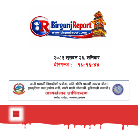
२०८३ श्रावन २३, शनिबार
वीरगन्ज :
१८:१६:४५