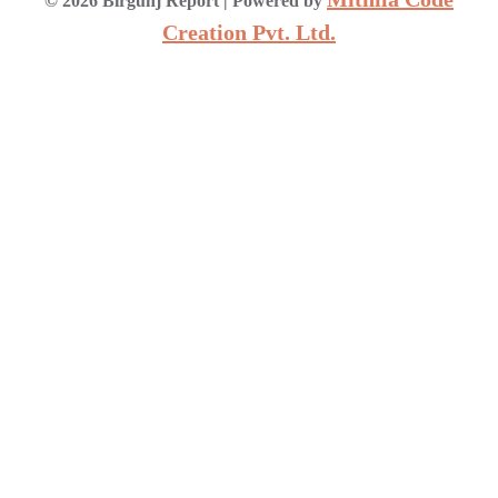
©
2026
Birgunj Report
| Powered by
Creation Pvt. Ltd.