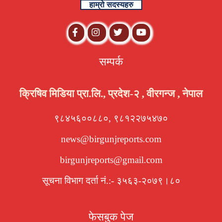
हाम्रो सदस्यहरु
सम्पर्क
क्रिषिव मिडिया प्रा.लि., प्रदेश-२ , वीरगन्ज , नेपाल
९८४५६००८८०, ९८१२२७५४७०
news@birgunjreports.com
birgunjreports@gmail.com
सूचना विभाग दर्ता नं.:- ३५६३-२०७९।८०
फेसबुक पेज