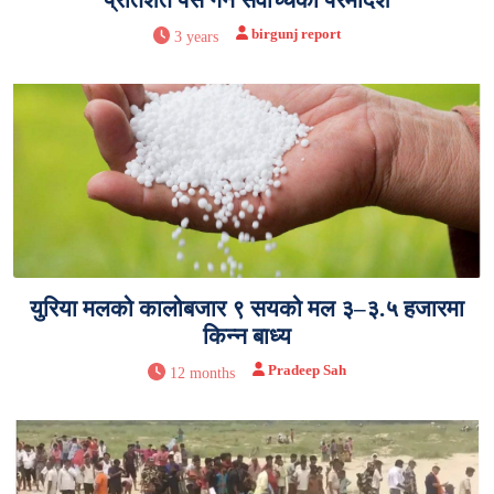
birgunj report
3 years
युरिया मलको कालोबजार ९ सयको मल ३–३.५ हजारमा
किन्न बाध्य
Pradeep Sah
12 months