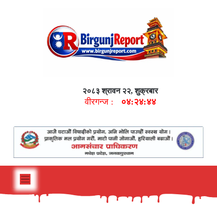
२०८३ श्रावन २२, शुक्रबार
वीरगन्ज :
०४:२४:४५