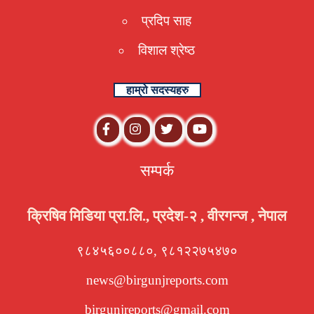
प्रदिप साह
विशाल श्रेष्ठ
हाम्रो सदस्यहरु
सम्पर्क
क्रिषिव मिडिया प्रा.लि., प्रदेश-२ , वीरगन्ज , नेपाल
९८४५६००८८०, ९८१२२७५४७०
news@birgunjreports.com
birgunjreports@gmail.com