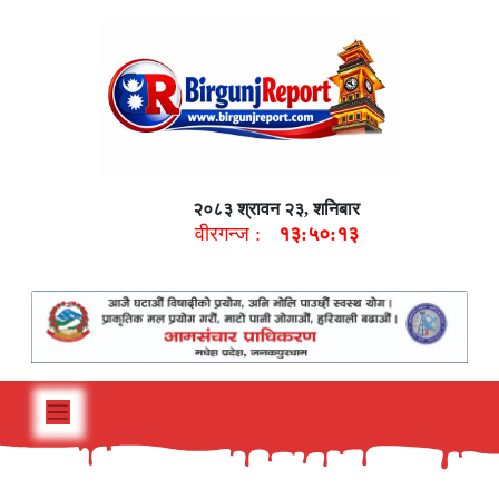
२०८३ श्रावन २३, शनिबार
वीरगन्ज :
१३:५०:१४