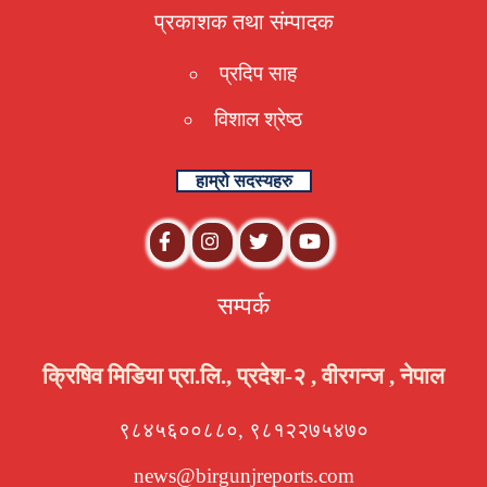
प्रकाशक तथा संम्पादक
प्रदिप साह
विशाल श्रेष्ठ
हाम्रो सदस्यहरु
सम्पर्क
क्रिषिव मिडिया प्रा.लि., प्रदेश-२ , वीरगन्ज , नेपाल
९८४५६००८८०, ९८१२२७५४७०
news@birgunjreports.com