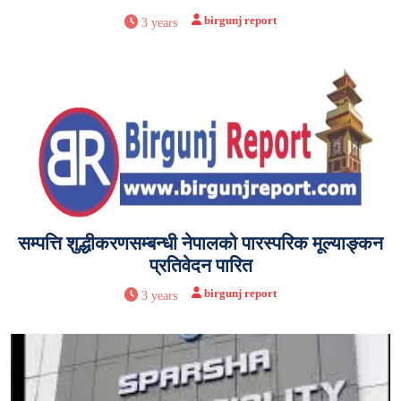
birgunj report
3 years
सम्पत्ति शुद्धीकरणसम्बन्धी नेपालको पारस्परिक मूल्याङ्कन
प्रतिवेदन पारित
birgunj report
3 years