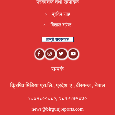
प्रकाशक तथा संम्पादक
प्रदिप साह
विशाल श्रेष्ठ
हाम्रो सदस्यहरु
सम्पर्क
क्रिषिव मिडिया प्रा.लि., प्रदेश-२ , वीरगन्ज , नेपाल
९८४५६००८८०, ९८१२२७५४७०
news@birgunjreports.com