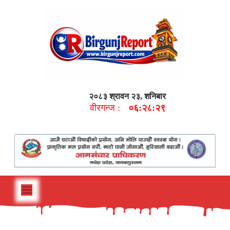
२०८३ श्रावन २३, शनिबार
वीरगन्ज :
०६:२८:३०