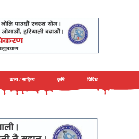
कला / साहित्य
कृषि
विविध