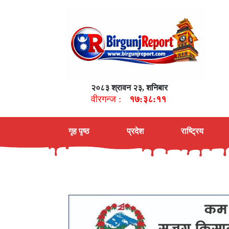
२०८३ श्रावन २३, शनिबार
वीरगन्ज :
१७:३८:१२
गृह पृष्ठ
प्रदेश
राष्ट्रिय