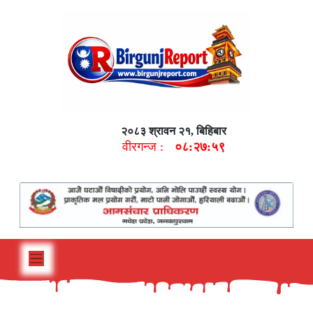
२०८३ श्रावन २१, बिहिबार
वीरगन्ज :
०८:२८:००