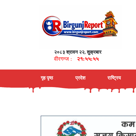
२०८३ श्रावन २२, शुक्रबार
वीरगन्ज :
२१:५५:५७
गृह पृष्ठ
प्रदेश
राष्ट्रिय