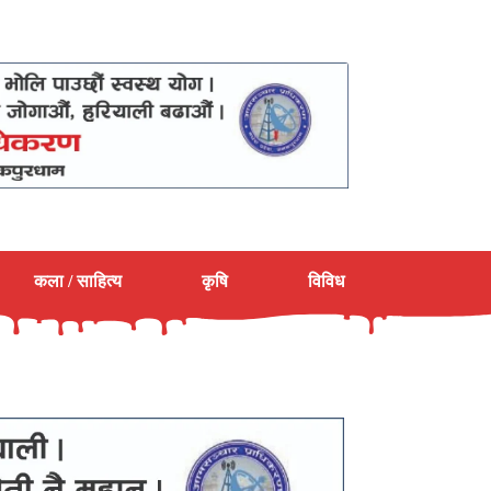
कला / साहित्य
कृषि
विविध