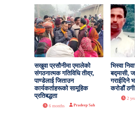
सखुवा प्रसौनीमा एमालेको
भिस्वा निव
संगठनात्मक गतिविधि तीव्र,
बद्मासी, ज
पाण्डेलाई जिताउन
गराईदिने भ
कार्यकर्ताहरूको सामूहिक
करोडौं ठगी
प्रतिबद्धता
2 ye
Pradeep Sah
6 months