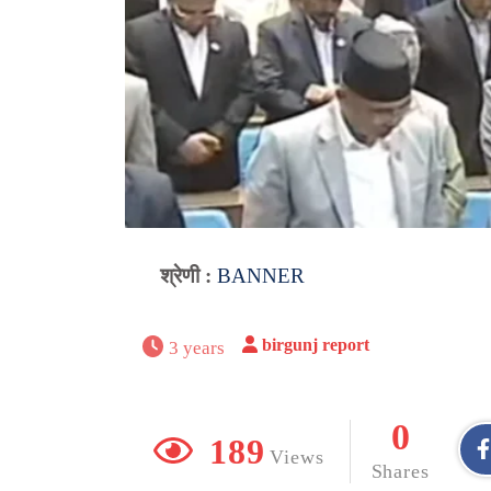
श्रेणी :
BANNER
birgunj report
3 years
0
189
Views
Shares