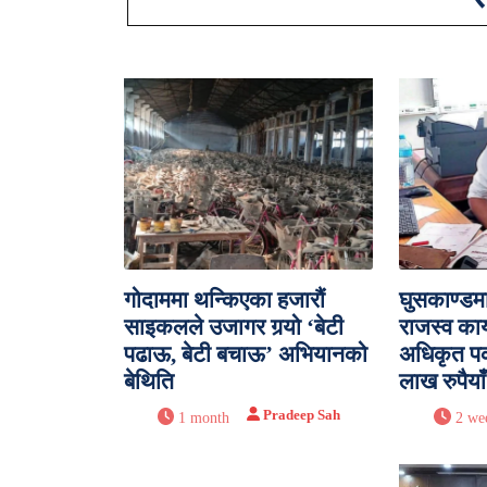
गोदाममा थन्किएका हजारौं
घुसकाण्डम
साइकलले उजागर गर्‍यो ‘बेटी
राजस्व का
पढाऊ, बेटी बचाऊ’ अभियानको
अधिकृत पक
बेथिति
लाख रुपैया
Pradeep Sah
1 month
2 we