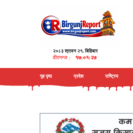
२०८३ श्रावन २१, बिहिबार
वीरगन्ज :
१७:०१:२८
गृह पृष्ठ
प्रदेश
राष्ट्रिय