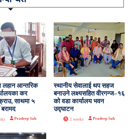
ा लहान आन्तरिक
स्थानीय सेवालाई थप सहज
र्यालयका कर
बनाउने लक्ष्यसहित वीरगन्ज–१६
्राउ, साथमा ५
को वडा कार्यालय भवन
ँ बरामद
उद्घाटन
Pradeep Sah
Pradeep Sah
eks
2 weeks