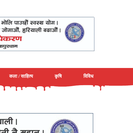
कला / साहित्य
कृषि
विविध