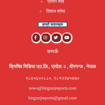
प्रदिप साह
विशाल श्रेष्ठ
हाम्रो सदस्यहरु
सम्पर्क
क्रिषिव मिडिया प्रा.लि., प्रदेश-२ , वीरगन्ज , नेपाल
९८४५६००८८०, ९८१२२७५४७०
news@birgunjreports.com
birgunjreports@gmail.com