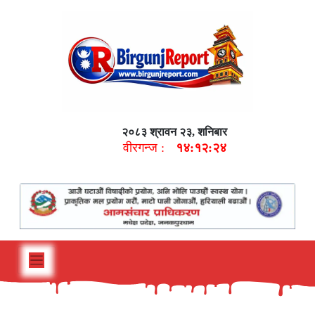
२०८३ श्रावन २३, शनिबार
वीरगन्ज :
१४:१२:२५