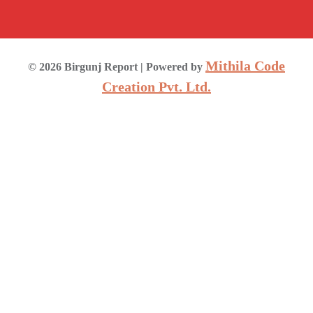
Mithila Code
©
2026
Birgunj Report
| Powered by
Creation Pvt. Ltd.