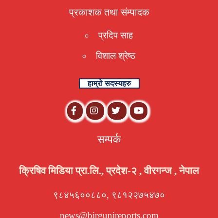
प्रकाशक तथा संम्पादक
प्रदिप साह
विशाल श्रेष्ठ
हाम्रो सदस्यहरु
सम्पर्क
क्रिषिव मिडिया प्रा.लि., प्रदेश-२ , वीरगन्ज , नेपाल
९८४५६००८८०, ९८१२२७५४७०
news@birgunjreports.com