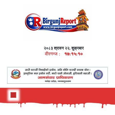
२०८३ श्रावन २२, शुक्रबार
वीरगन्ज :
१७:१५:११