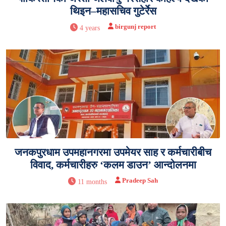
थिइन–महासचिव गुटेर्रेस
birgunj report
4 years
जनकपुरधाम उपमहानगरमा उपमेयर साह र कर्मचारीबीच
विवाद, कर्मचारीहरु ‘कलम डाउन’ आन्दोलनमा
Pradeep Sah
11 months