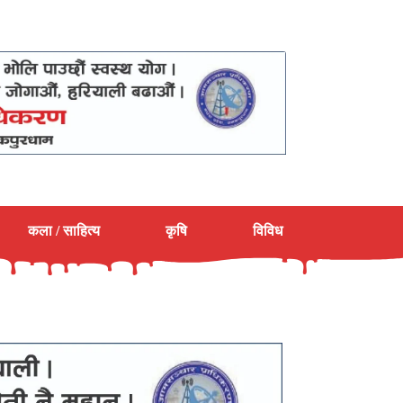
कला / साहित्य
कृषि
विविध