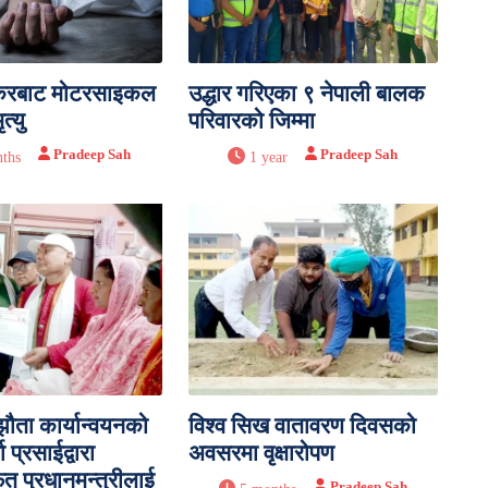
करबाट मोटरसाइकल
उद्धार गरिएका ९ नेपाली बालक
्यु
परिवारको जिम्मा
Pradeep Sah
Pradeep Sah
ths
1 year
्झौता कार्यान्वयनको
विश्व सिख वातावरण दिवसको
्गा प्रसाईद्वारा
अवसरमा वृक्षारोपण
फत प्रधानमन्त्रीलाई
Pradeep Sah