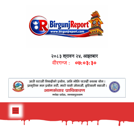
२०८३ श्रावन २४, आइतबार
वीरगन्ज :
०७:०३:३१