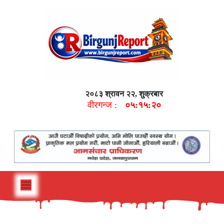
२०८३ श्रावन २२, शुक्रबार
वीरगन्ज :
०५:१५:२१