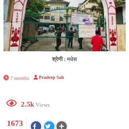
श्रेणी :
मधेस
Pradeep Sah
7 months
2.5k
Views
1673