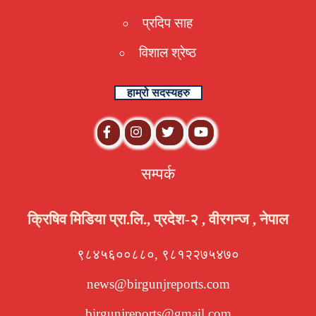
प्रदिप साह
विशाल श्रेष्ठ
हाम्रो सदस्यहरु
सम्पर्क
क्रिषिव मिडिया प्रा.लि., प्रदेश-२ , वीरगन्ज , नेपाल
९८४५६००८८०, ९८१२२७५४७०
news@birgunjreports.com
birgunjreports@gmail.com