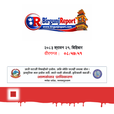
२०८३ श्रावन २१, बिहिबार
वीरगन्ज :
०८:५७:५२