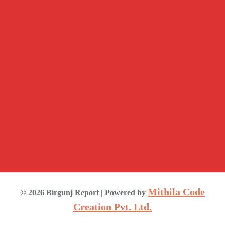
Mithila Code
©
2026
Birgunj Report
| Powered by
Creation Pvt. Ltd.