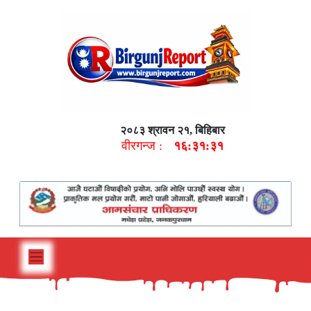
२०८३ श्रावन २१, बिहिबार
वीरगन्ज :
१६:३१:३२