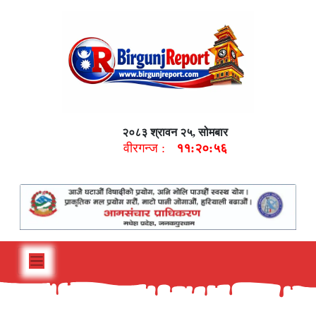
२०८३ श्रावन २५, सोमबार
वीरगन्ज :
११:२०:५७