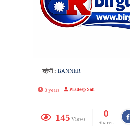
श्रेणी :
BANNER
Pradeep Sah
3 years
0
145
Views
Shares