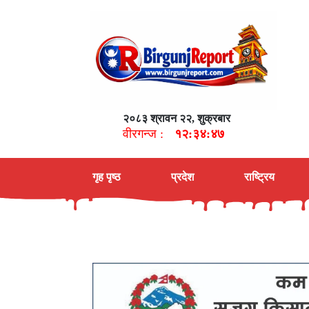
२०८३ श्रावन २२, शुक्रबार
वीरगन्ज :
१२:३४:४८
गृह पृष्ठ
प्रदेश
राष्ट्रिय