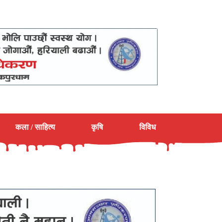
कला / साहित्य
कृषि
विविध