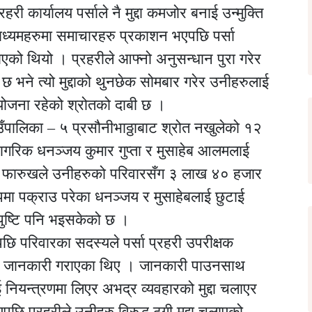
री कार्यालय पर्साले नै मुद्दा कमजोर बनाई उन्मुक्ति
ाध्यमहरुमा समाचारहरु प्रकाशन भएपछि पर्सा
चलाएको थियो । प्रहरीले आफ्नो अनुसन्धान पुरा गरेर
 भने त्यो मुद्दाको थुनछेक सोमबार गरेर उनीहरुलाई
ो योजना रहेको श्रोतको दाबी छ ।
उँपालिका – ५ प्रसौनीभाठ्ठाबाट श्रोत नखुलेको १२
ागरिक धनञ्जय कुमार गुप्ता र मुसाहेब आलमलाई
ष र फारुखले उनीहरुको परिवारसँग ३ लाख ४० हजार
ोपमा पक्राउ परेका धनञ्जय र मुसाहेबलाई छुटाई
 पुष्टि पनि भइसकेको छ ।
पछि परिवारका सदस्यले पर्सा प्रहरी उपरीक्षक
े जानकारी गराएका थिए । जानकारी पाउनसाथ
नियन्त्रणमा लिएर अभद्र व्यवहारको मुद्दा चलाएर
छि प्रहरीले उनीहरु विरुद्ध ठगी मुद्दा चलाएको