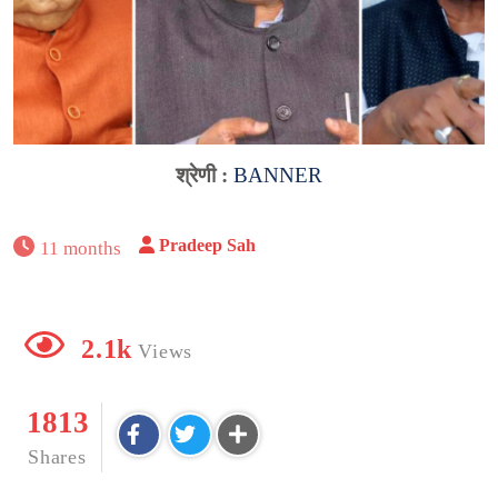
श्रेणी :
BANNER
Pradeep Sah
11 months
2.1k
Views
1813
Shares