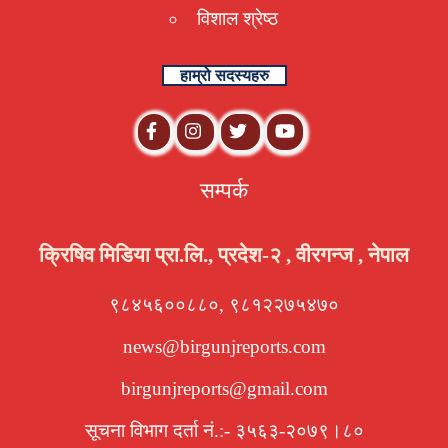
विशाल श्रेष्ठ
हाम्रो सदस्यहरु
सम्पर्क
क्रिषिव मिडिया प्रा.लि., प्रदेश-२ , वीरगन्ज , नेपाल
९८४५६००८८०, ९८१२२७५४७०
news@birgunjreports.com
birgunjreports@gmail.com
सूचना विभाग दर्ता नं.:- ३५६३-२०७९।८०