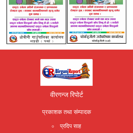
वीरगन्ज रिपोर्ट
प्रकाशक तथा संम्पादक
प्रदिप साह