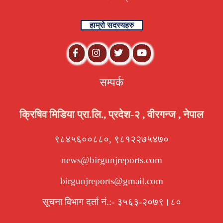
हाम्रो सदस्यहरु
सम्पर्क
क्रिषिव मिडिया प्रा.लि., प्रदेश-२ , वीरगन्ज , नेपाल
९८४५६००८८०, ९८१२२७५४७०
news@birgunjreports.com
birgunjreports@gmail.com
सूचना विभाग दर्ता नं.:- ३५६३-२०७९।८०