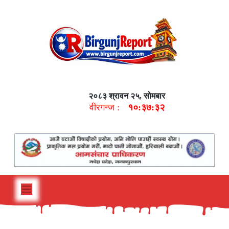
२०८३ श्रावन २५, सोमबार
वीरगन्ज :
१०:३७:३३