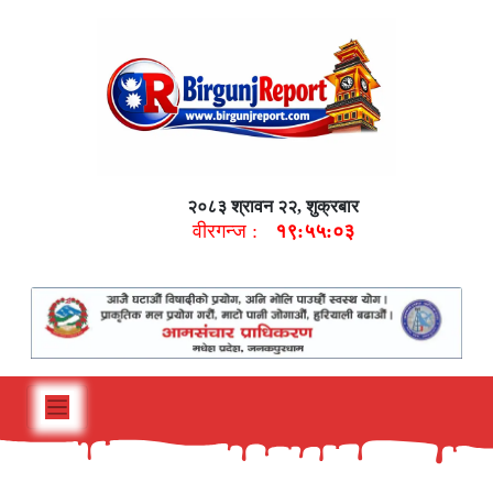
२०८३ श्रावन २२, शुक्रबार
वीरगन्ज :
१९:५५:०४