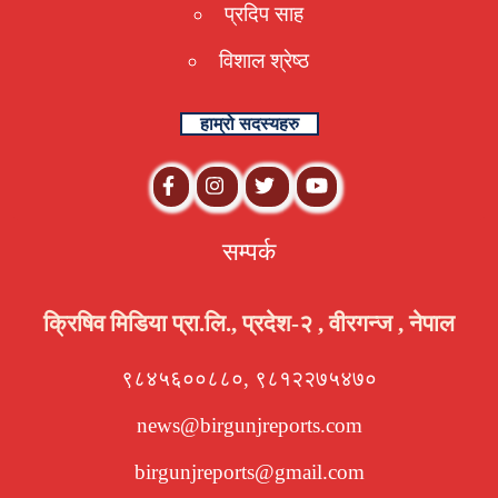
प्रदिप साह
विशाल श्रेष्ठ
हाम्रो सदस्यहरु
सम्पर्क
क्रिषिव मिडिया प्रा.लि., प्रदेश-२ , वीरगन्ज , नेपाल
९८४५६००८८०, ९८१२२७५४७०
news@birgunjreports.com
birgunjreports@gmail.com