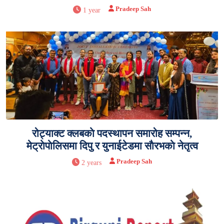
Pradeep Sah
1 year
रोट्याक्ट क्लबकाे पदस्थापन समारोह सम्पन्न,
मेट्राेपाेलिसमा दिपु र युनाईटेडमा साैरभकाे नेतृत्व
Pradeep Sah
2 years