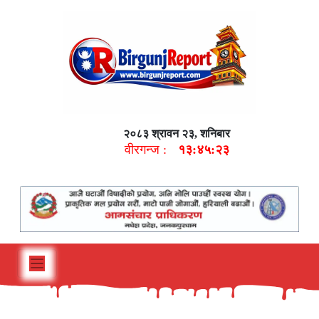
२०८३ श्रावन २३, शनिबार
वीरगन्ज :
१३:४५:२४