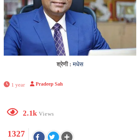
श्रेणी :
मधेस
Pradeep Sah
1 year
2.1k
Views
1327