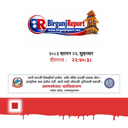
२०८३ श्रावन २२, शुक्रबार
वीरगन्ज :
२२:४०:३९