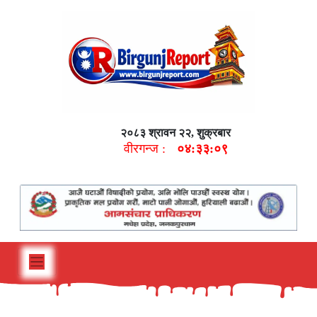
२०८३ श्रावन २२, शुक्रबार
वीरगन्ज :
०४:३३:१०