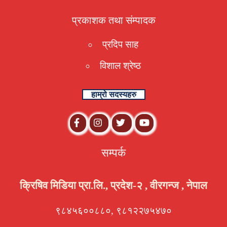
प्रकाशक तथा संम्पादक
प्रदिप साह
विशाल श्रेष्ठ
हाम्रो सदस्यहरु
सम्पर्क
क्रिषिव मिडिया प्रा.लि., प्रदेश-२ , वीरगन्ज , नेपाल
९८४५६००८८०, ९८१२२७५४७०