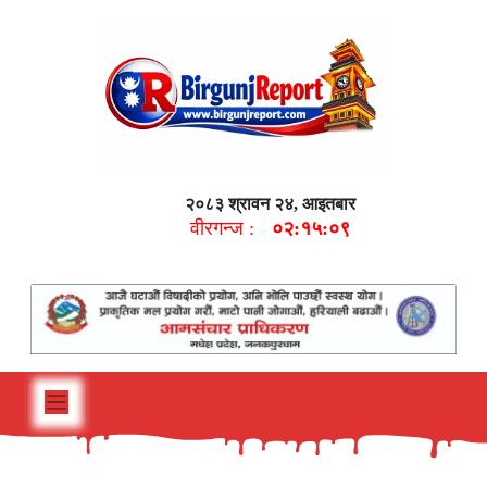
२०८३ श्रावन २४, आइतबार
वीरगन्ज :
०२:१५:१०