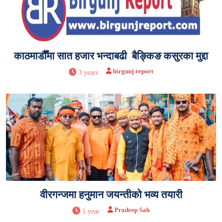
काठमाडौँमा सात हजार भन्दाबढी बैङ्किङ कसुरका मुद्दा
birgunj report
3 years
वीरगन्जमा हनुमान जयन्तीको भव्य तयारी
Pradeep Sah
1 year