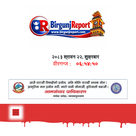
२०८३ श्रावन २२, शुक्रबार
वीरगन्ज :
०६:५४:५१