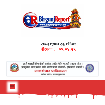
२०८३ श्रावन २३, शनिबार
वीरगन्ज :
०५:०४:२६