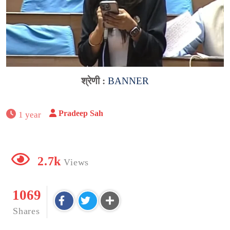
श्रेणी :
BANNER
Pradeep Sah
1 year
2.7k
Views
1069
Shares