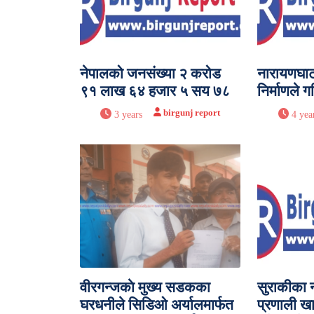
नेपालको जनसंख्या २ करोड
नारायणघा
९१ लाख ६४ हजार ५ सय ७८
निर्माणले ग
birgunj report
3 years
4 yea
वीरगन्जकाे मुख्य सडकका
सुराकीका ना
घरधनीले सिडिओ अर्यालमार्फत
प्रणाली खार