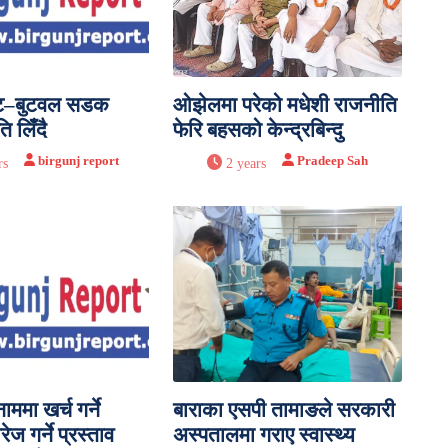
ट–बुटवल सडक
ओझेलमा परेको मधेशी राजनीति
ति लिँदै
फेरि बहसको केन्द्रबिन्दु
birgunj report
Pradeep Sah
rs
2 years
ममा खर्च गर्ने
बाराका एसपी तामाङले सरकारी
ेज गर्ने प्रस्ताव
अस्पतालमा गराए स्वास्थ्य