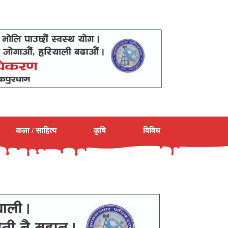
कला / साहित्य
कृषि
विविध