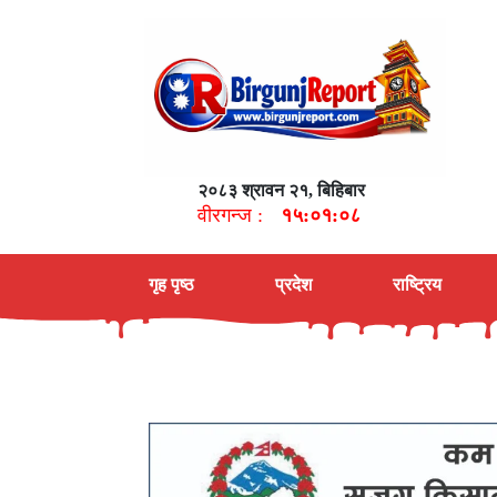
२०८३ श्रावन २१, बिहिबार
वीरगन्ज :
१५:०१:०९
गृह पृष्ठ
प्रदेश
राष्ट्रिय