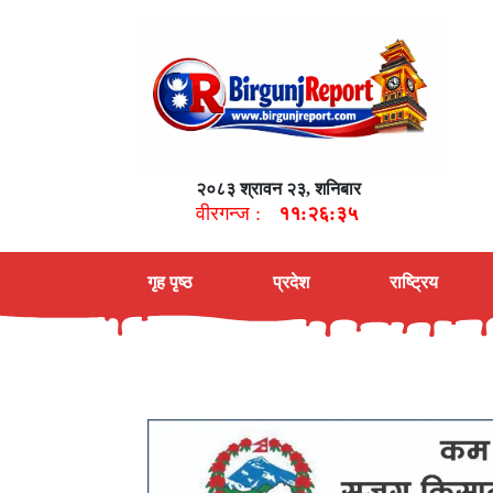
२०८३ श्रावन २३, शनिबार
वीरगन्ज :
११:२६:३६
गृह पृष्ठ
प्रदेश
राष्ट्रिय