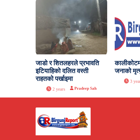
जाडो र शितलहरले प्रभावति
कालीकोटमा
इटियाहिको दलित वस्ती
जनाको मृत्य
राहतको पर्खाइमा
3 yea
Pradeep Sah
2 years