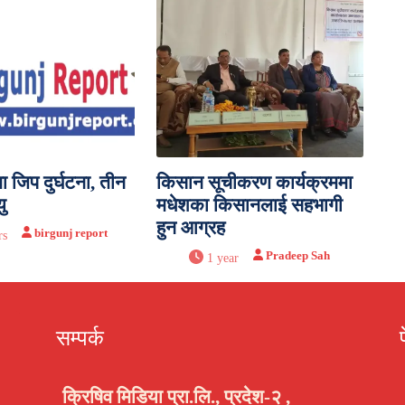
 जिप दुर्घटना, तीन
किसान सूचीकरण कार्यक्रममा
ु
मधेशका किसानलाई सहभागी
हुन आग्रह
birgunj report
rs
Pradeep Sah
1 year
सम्पर्क
क्रिषिव मिडिया प्रा.लि., प्रदेश-२ ,