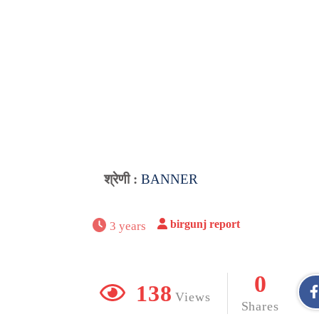
श्रेणी :
BANNER
birgunj report
3 years
0
138
Views
Shares