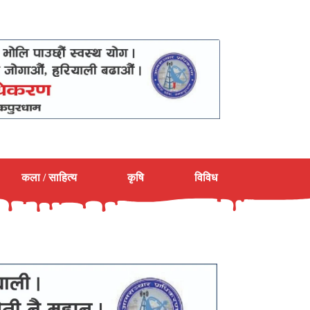
कला / साहित्य
कृषि
विविध