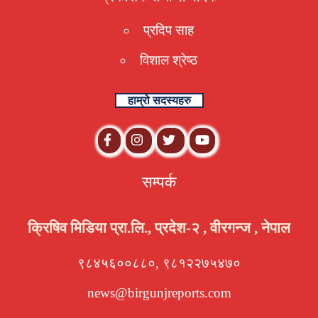
प्रदिप साह
विशाल श्रेष्ठ
हाम्रो सदस्यहरु
सम्पर्क
क्रिषिव मिडिया प्रा.लि., प्रदेश-२ , वीरगन्ज , नेपाल
९८४५६००८८०, ९८१२२७५४७०
news@birgunjreports.com