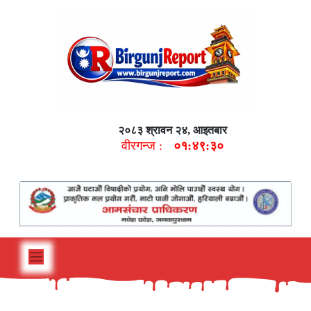
२०८३ श्रावन २४, आइतबार
वीरगन्ज :
०१:४९:३१