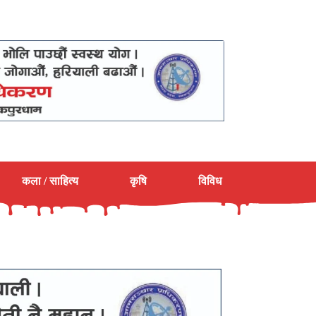
कला / साहित्य
कृषि
विविध