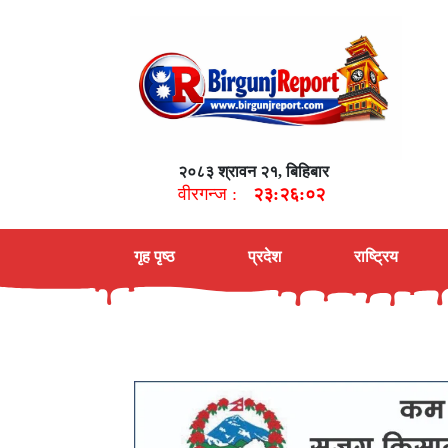
२०८३ श्रावन २१, बिहिबार
वीरगन्ज :
२३:२६:०४
गृह पृष्ठ
प्रदेश
राष्ट्रिय