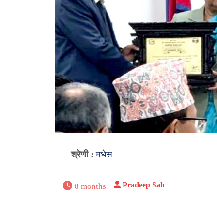
श्रेणी :
मधेस
Pradeep Sah
8 months