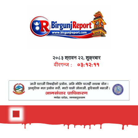
२०८३ श्रावन २२, शुक्रबार
वीरगन्ज :
०३:१२:१२