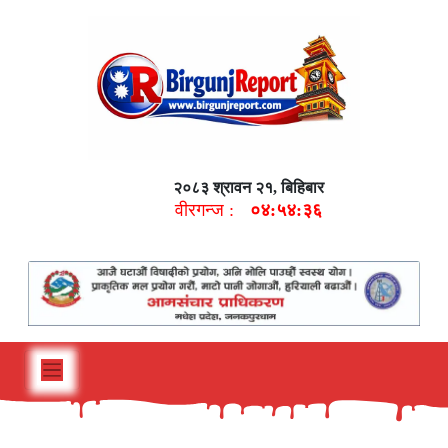
२०८३ श्रावन २१, बिहिबार
वीरगन्ज :
०४:५४:३७